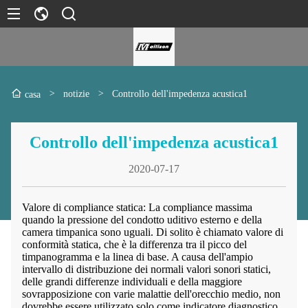
>
notizie
>
Controllo dell'impedenza acustica1
casa
Controllo dell'impedenza acustica1
2020-07-17
Valore di compliance statica: La compliance massima
quando la pressione del condotto uditivo esterno e della
camera timpanica sono uguali. Di solito è chiamato valore di
conformità statica, che è la differenza tra il picco del
timpanogramma e la linea di base. A causa dell'ampio
intervallo di distribuzione dei normali valori sonori statici,
delle grandi differenze individuali e della maggiore
sovrapposizione con varie malattie dell'orecchio medio, non
dovrebbe essere utilizzato solo come indicatore diagnostico,